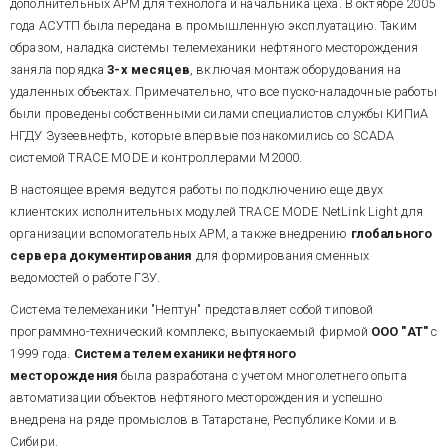
дополнительных АРМ для технолога и начальника цеха. В октябре 2005
года АСУТП была передана в промышленную эксплуатацию. Таким
образом, наладка системы телемеханики нефтяного месторождения
заняла порядка
3-х месяцев
, включая монтаж оборудования на
удаленных объектах. Примечательно, что все пуско-наладочные работы
были проведены собственными силами специалистов службы КИПиА
НГДУ Зузеевнефть, которые впервые познакомились со SCADA
системой TRACE MODE и контроллерами М2000.
В настоящее время ведутся работы по подключению еще двух
клиентских исполнительных модулей TRACE MODE NetLink Light для
организации вспомогательных АРМ, а также внедрению
глобального
сервера документирования
для формирования сменных
ведомостей о работе ГЗУ.
Система телемеханики "Нептун" представляет собой типовой
программно-технический комплекс, выпускаемый фирмой
ООО "АТ"
с
1999 года.
Система телемеханики нефтяного
месторождения
была разработана с учетом многолетнего опыта
автоматизации объектов нефтяного месторождения и успешно
внедрена на ряде промыслов в Татарстане, Республике Коми и в
Сибири.