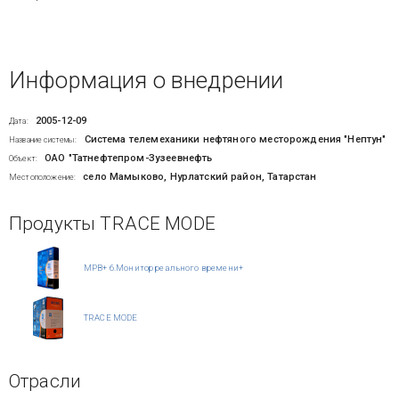
Информация о внедрении
2005-12-09
Дата:
Система телемеханики нефтяного месторождения "Нептун"
Название системы:
ОАО "Татнефтепром-Зузеевнефть
Объект:
село Мамыково, Нурлатский район, Татарстан
Местоположение:
Продукты TRACE MODE
МРВ+ 6.Монитор реального времени+
TRACE MODE
Отрасли