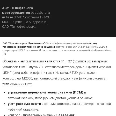
АСУ ТП нефтяного
месторождения
разработана
на базе SCADA системы TRACE
MODE и успешно внедрена в
ОАО "Татнефтепром-
Зузеевнефть" (Республика
Татарстан).
ОАО "Татнефтепром-Зузеевнефть"
(
Татарстан
) ввела в эксплуатацию новую
систему
телемеханики нефтяного месторождения
"Нептун" на базе SCADA системы TRACE MODE и
контроллеров М2000 от компании АТ - авторизованного системного интегратора AdAstra Research Group,
Ltd.
Объектами автоматизации являются 11 ГЗУ (групповых замерных
установок типа "Спутник") нефтяного месторождения и диспетчерская
ЦДНГ (цеха добычи нефти и газа). На каждой ГЗУ установлен
контроллер М2000, выполняющий стандартные функции системы
телемеханики ГЗУ:
управление переключателем скважин (ПСМ)
в
автоматическом, либо ручном дистанционном режиме;
учет расхода нефти
и запоминание последнего замера по каждой
нефтяной скважине;
контроль предельных значений
давления
;