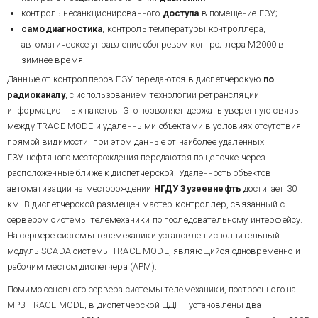
контроль несанкционированного
доступа
в помещение ГЗУ;
самодиагностика
, контроль температуры контроллера,
автоматическое управление обогревом контроллера М2000 в
зимнее время.
Данные от контроллеров ГЗУ передаются в диспетчерскую
по
радиоканалу
, с использованием технологии ретрансляции
информационных пакетов. Это позволяет держать уверенную связь
между TRACE MODE и удаленными объектами в условиях отсутствия
прямой видимости, при этом данные от наиболее удаленных
ГЗУ нефтяного месторождения передаются по цепочке через
расположенные ближе к диспетчерской. Удаленность объектов
автоматизации на месторождении
НГДУ Зузеевнефть
достигает 30
км. В диспетчерской размещен мастер-контроллер, связанный с
сервером системы телемеханики по последовательному интерфейсу.
На сервере системы телемеханики установлен исполнительный
модуль SCADA системы TRACE MODE, являющийся одновременно и
рабочим местом диспетчера (АРМ).
Помимо основного сервера системы телемеханики, построенного на
МРВ TRACE MODE, в диспетчерской ЦДНГ установлены два