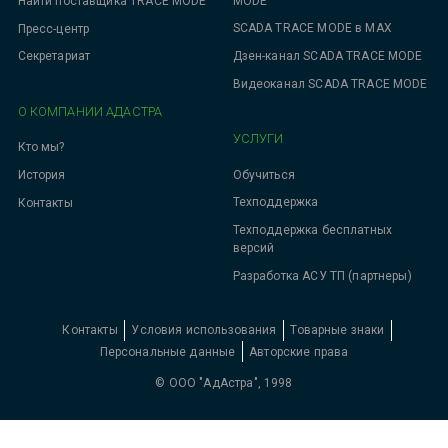
MODE
Найти поставщика TRACE MODE
SCADA TRACE MODE в MAX
Пресс-центр
Дзен-канал SCADA TRACE MODE
Секретариат
Видеоканал SCADA TRACE MODE
О КОМПАНИИ АДАСТРА
УСЛУГИ
Кто мы?
Обучиться
История
Техподдержка
Контакты
Техподдержка бесплатных
версий
Разработка АСУ ТП (партнеры)
Контакты
Условия использования
Товарные знаки
Персональные данные
Авторские права
© ООО "АдАстра", 1998