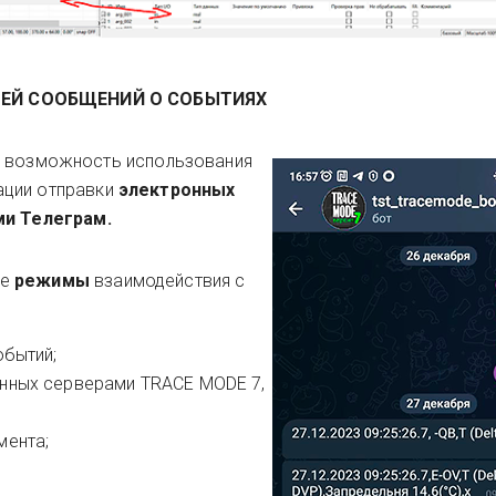
ТЕЙ СООБЩЕНИЙ О СОБЫТИЯХ
ь возможность использования
ации отправки
электронных
ми Телеграм.
ие
режимы
взаимодействия с
обытий;
анных серверами TRACE MODE 7,
мента;