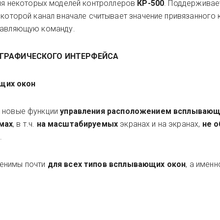
для некоторых моделей контроллеров
КР-500
. Поддерживае
 которой канал вначале считывает значение привязанного 
правляющую команду.
ГРАФИЧЕСКОГО ИНТЕРФЕЙСА
щих окон
ь новые функции
управления расположением всплывающ
мах
, в т.ч.
на масштабируемых
экранах и на экранах,
не 
.
менимы почти
для всех типов всплывающих окон
, а именн