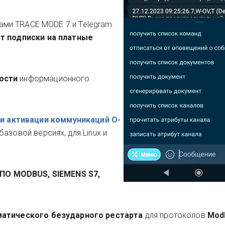
ми TRACE MODE 7 и Telegram
т подписки на платные
ности
информационного
и активации коммуникаций O-
базовой верcиях, для Linux и
О MODBUS, SIEMENS S7,
матического безударного рестарта
для протоколов
Mod