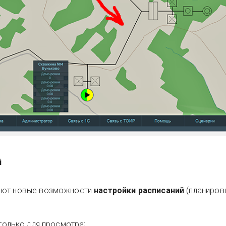
й
ают новые возможности
настройки расписаний
(планиров
олько для просмотра;