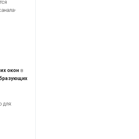
тся
канала-
их окон
в
образующих
о для: