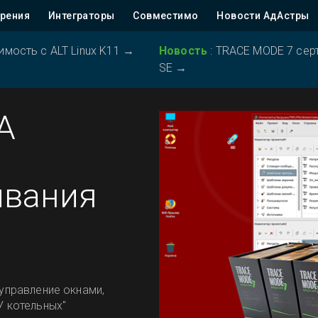
рения
Интеграторы
Совместимо
Новости АдАстры
ость с ALT Linux K11
→
Новость
:
TRACE MODE 7 серт
SE
→
A
ивания
 управление окнами,
 котельных"