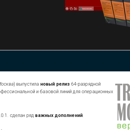
Москва
)
выпустила
новый релиз
64-разрядной
фессиональной и базовой линий для операционных
0.1. сделан ряд
важных дополнений
.