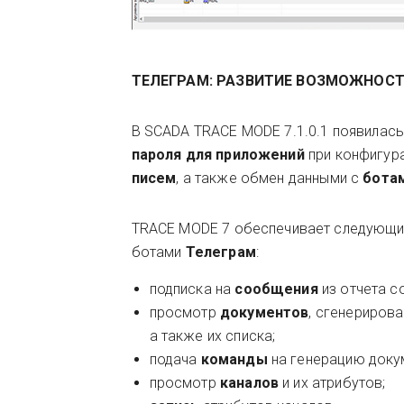
ТЕЛЕГРАМ: РАЗВИТИЕ ВОЗМОЖНОС
В SCADA TRACE MODE 7.1.0.1 появилас
пароля для приложений
при конфигур
писем
, а также обмен данными с
бота
TRACE MODE 7 обеспечивает следующ
ботами
Телеграм
:
подписка на
сообщения
из отчета с
просмотр
документов
, сгенериров
а также их списка;
подача
команды
на генерацию доку
просмотр
каналов
и их атрибутов;