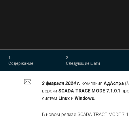
1
.
2
.
Содержание
Следующие шаги
2 февраля 2024 г.
компания
АдАстра
(
версии
SCADA TRACE MODE 7.1.0.1
про
систем
Linux
и
Windows.
В новом релизе SCADA TRACE MODE 7.1.