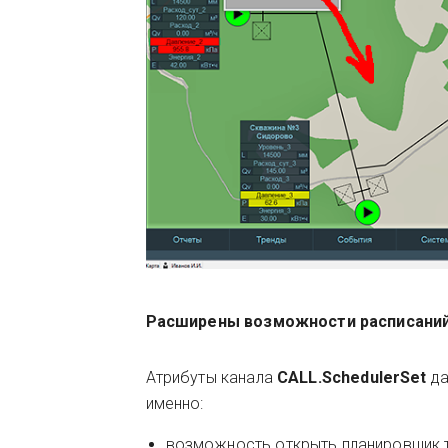
Расширены возможности расписани
Атрибуты канала
CALL.SchedulerSet
д
именно:
возможность открыть планировщик т