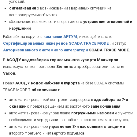
условий.
сигнализация
о возникновении аварийных ситуаций на
контролируемых объектах.
обеспечение возможности оперативного
устранения отклонений и
нарушений
.
Работа была поручена
компании АРГУМ
, имеющей в штате
Сертифицированных инжеренов SCADA TRACE MODE
, и статус
Авторизованного системного интегратора
SCADA TRACE MODE.
В
АСОДУ водозаборов горнолыжного курорта Манжерок
используются контроллеры
Siemens
и преобразователи частоты
Vacon
.
Новая
АСОДУ водоснабжения курорта
на базе SCADA-системы
TRACE MODE 7
обеспечивает
:
автоматизированный контроль техпроцесса
водозабора из 7-и
скважин
с предотвращением их застойного
запесочивания
;
автоматизированное управление
погружными насосами
с учетом
необходимости чередования их работы и контролем моторесурса;
автоматизированное
управление 3-я насосными станциями
второго, третьего и четвертого подъёмов;