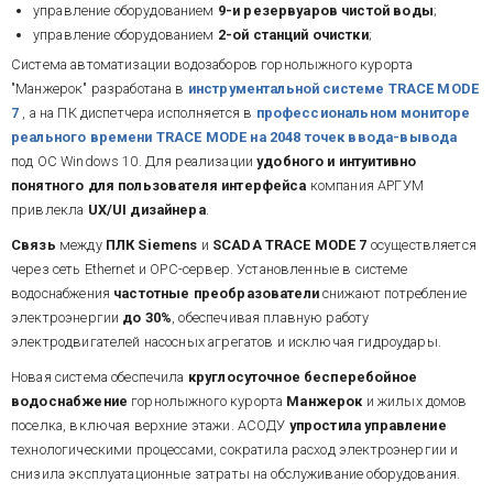
управление оборудованием
9-и резервуаров чистой воды
;
управление оборудованием
2-ой станций очистки
;
Система автоматизации водозаборов горнолыжного курорта
"Манжерок" разработана в
инструментальной системе TRACE MODE
7
, а на ПК диспетчера исполняется в
профессиональном мониторе
реального времени TRACE MODE на 2048 точек ввода-вывода
под ОС Windows 10. Для реализации
удобного и
интуитивно
понятного для пользователя интерфейса
компания АРГУМ
привлекла
UX/UI дизайнера
.
Связь
между
ПЛК Siemens
и
SCADA TRACE MODE 7
осуществляется
через сеть Ethernet и OPC-сервер. Установленные в системе
водоснабжения
частотные преобразователи
снижают потребление
электроэнергии
до 30%
, обеспечивая плавную работу
электродвигателей насосных агрегатов и исключая гидроудары.
Новая система обеспечила
круглосуточное бесперебойное
водоснабжение
горнолыжного курорта
Манжерок
и жилых домов
поселка, включая верхние этажи.
АСОДУ
упростила управление
технологическими процессами, сократила расход электроэнергии и
снизила эксплуатационные затраты на обслуживание оборудования.