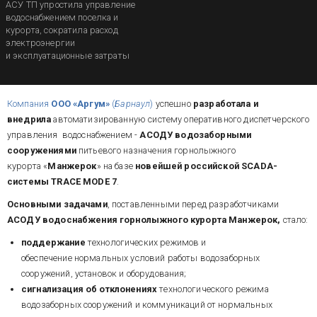
АСУ ТП упростила управление
водоснабжением поселка и
курорта, сократила расход
электроэнергии
и эксплуатационные затраты
Компания
ООО «Аргум»
(
Барнаул
)
успешно
разработала и
внедрила
автоматизированную систему оперативного диспетчерского
управления водоснабжением -
АСОДУ водозаборными
сооружениями
питьевого назначения горнолыжного
курорта «
Манжерок
» на базе
новейшей российской SCADA-
системы TRACE MODE 7
.
Основными задачами
, поставленными перед разработчиками
АСОДУ водоснабжения горнолыжного курорта Манжерок,
стало:
поддержание
технологических режимов и
обеспечение нормальных условий работы водозаборных
сооружений, установок и оборудования;
сигнализация об отклонениях
технологического режима
водозаборных сооружений и коммуникаций от нормальных