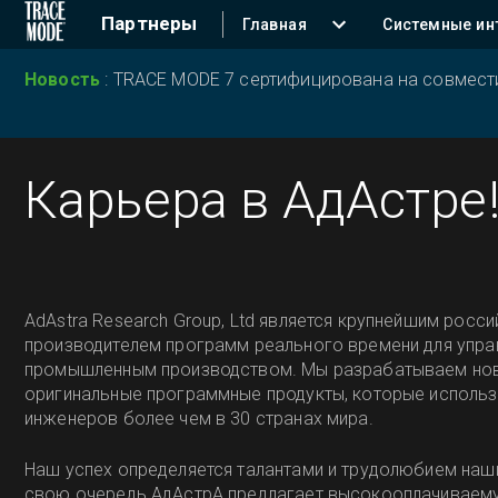
Партнеры
Главная
Системные ин
Новость
:
TRACE MODE 7 сертифицирована на совместим
Карьера в АдАстре
AdAstra Research Group, Ltd является крупнейшим росс
производителем программ реального времени для упра
промышленным производством. Мы разрабатываем нов
оригинальные программные продукты, которые исполь
инженеров более чем в 30 странах мира.
Наш успех определяется талантами и трудолюбием наши
свою очередь АдАстрА предлагает высокооплачиваем