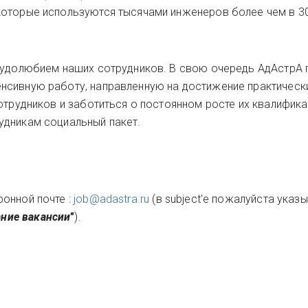
которые используются тысячами инженеров более чем в 3
трудолюбием наших сотрудников. В свою очередь АдАстрА 
нсивную работу, направленную на достижение практическ
отрудников и заботиться о постоянном росте их квалифик
удникам социальный пакет.
онной почте :
job@adastra.ru
(в subject'е пожалуйста указы
ание вакансии
"
).