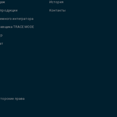
даж
История
 продукции
Контакты
темного интегратора
тавщика TRACE MODE
тр
ат
торские права