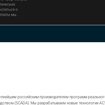
тических
ботиться о
 платы мы
 крупнейшим российским производителем программ реально
дством (SCADA). Мы разрабатываем новые технологии АС