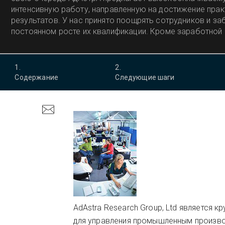
интенсивную работу, направленную на достижение прак
результатов. У нас принято поощрять сотрудников и за
постоянном росте их квалификации. Кроме заработной
предлагаем сотрудникам социальный пакет.
1
.
2
.
Содержание
Следующие шаги
AdAstra Research Group, Ltd является
для управления промышленным произво