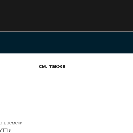
см. также
го времени
УТП и