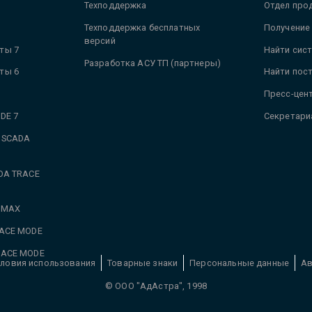
Техподдержка
Отдел про
Техподдержка бесплатных
Получение
версий
ты 7
Найти сис
Разработка АСУ ТП (партнеры)
ты 6
Найти пос
Пресс-цен
DE 7
Секретари
 SCADA
DA TRACE
 MAX
RACE MODE
RACE MODE
ловия использования
Товарные знаки
Персональные данные
Ав
© ООО "АдАстра", 1998