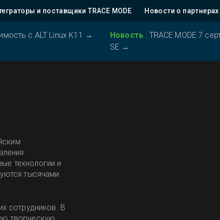
теграторы и поставщики TRACE MODE
Новости о партнерах
ость с ALT Linux K11
→
Новость
:
TRACE MODE 7 серт
SE
→
!
ийским
вления
ые технологии и
зуются тысячами
х сотрудников. В
ую творческую,