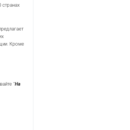
0 странах
предлагает
их
ации. Кроме
вайте "
На