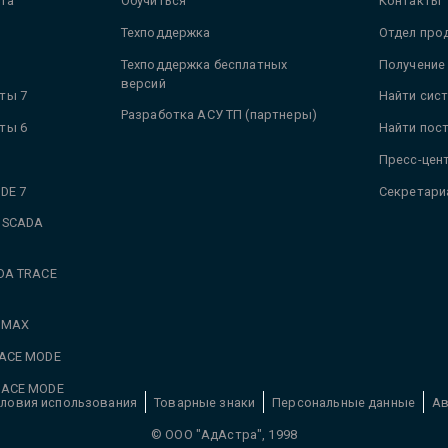
та
Обучиться
Контакты
Техподдержка
Отдел про
Техподдержка бесплатных
Получение
версий
ты 7
Найти сис
Разработка АСУ ТП (партнеры)
ты 6
Найти пос
Пресс-цен
DE 7
Секретари
 SCADA
DA TRACE
 MAX
RACE MODE
RACE MODE
ловия использования
Товарные знаки
Персональные данные
Ав
© ООО "АдАстра", 1998