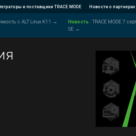
теграторы и поставщики TRACE MODE
Новости о партнерах
ость с ALT Linux K11
→
Новость
:
TRACE MODE 7 серт
SE
→
ия