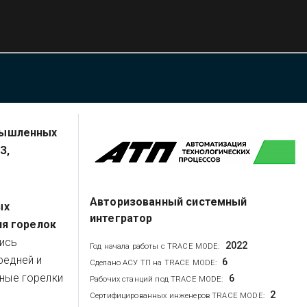
ышленных
З,
Авторизованный системный
ых
интегратор
я горелок
лись
2022
Год начала работы с TRACE MODE:
редней и
6
Сделано АСУ ТП на TRACE MODE:
нные горелки
6
Рабочих станций под TRACE MODE:
2
Сертифицированных инженеров TRACE MODE: