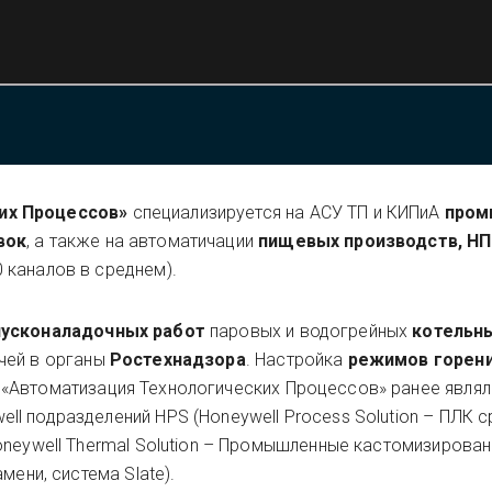
их Процессов»
специализируется на АСУ ТП и КИПиА
пром
вок
, а также на автоматичации
пищевых производств, НП
 каналов в среднем).
пусконаладочных работ
паровых и водогрейных
котельн
ачей в органы
Ростехнадзора
. Настройка
режимов горени
 «Автоматизация Технологических Процессов» ранее явля
l подразделений HPS (Honeywell Process Solution – ПЛК с
oneywell Thermal Solution – Промышленные кастомизирова
мени, система Slate).