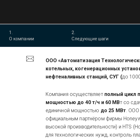
1
.
2
.
О компании
Следующие шаги
ООО «Автоматизация Технологическ
котельных, когенерационных устано
нефтеналивных станций, СУГ (
до 1000
Компания осуществляет
полный цикл 
мощностью до 40 т/ч и 60 МВ
т со сд
единичной мощностью
до 25 МВт
. ООО
официальным партнёром фирмы Honeywel
высокой производительности) и HTS (H
для технологических нужд, контроль пла