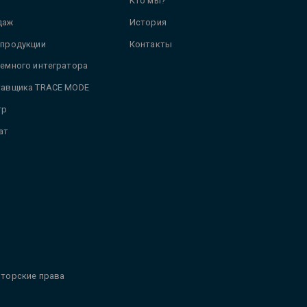
Кто мы?
даж
История
 продукции
Контакты
темного интегратора
тавщика TRACE MODE
тр
ат
торские права