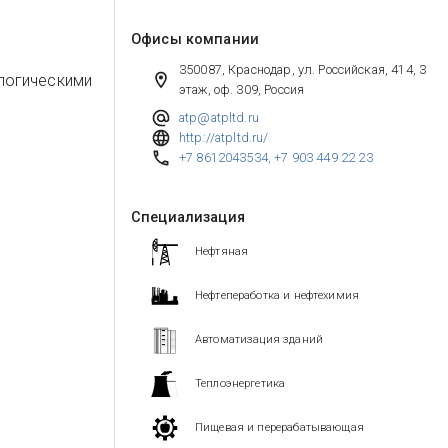
Офисы компании
350087, Краснодар, ул. Российская, 414, 3
логическими
этаж, оф. 309, Россия
atp@atpltd.ru
http://atpltd.ru/
+7 8612043534
,
+7 903 449 22 23
Специализация
Нефтяная
Нефтепеработка и нефтехимия
Автоматизация зданий
Теплоэнергетика
Пищевая и перерабатывающая