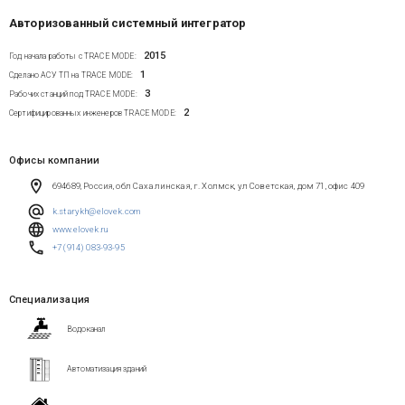
Авторизованный системный интегратор
2015
Год начала работы с TRACE MODE:
1
Сделано АСУ ТП на TRACE MODE:
3
Рабочих станций под TRACE MODE:
2
Сертифицированных инженеров TRACE MODE:
Офисы компании
694689, Россия, обл Сахалинская, г. Холмск, ул Советская, дом 71, офис 409
k.starykh@elovek.com
www.elovek.ru
+7 (914) 083-93-95
Специализация
Водоканал
Автоматизация зданий