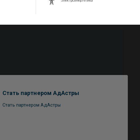
Электроэнергетика
Стать партнером АдАстры
Стать партнером АдАстры