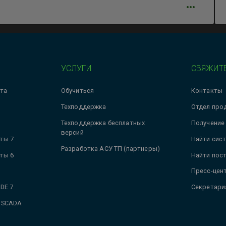
УСЛУГИ
СВЯЖИТЕ
та
Обучиться
Контакты
Техподдержка
Отдел про
Техподдержка бесплатных
Получение
версий
ты 7
Найти сис
Разработка АСУ ТП (партнеры)
ты 6
Найти пос
Пресс-цен
DE 7
Секретари
 SCADA