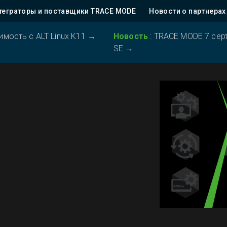
теграторы и поставщики TRACE MODE
Новости о партнерах
ость с ALT Linux K11
→
Новость
:
TRACE MODE 7 серт
SE
→