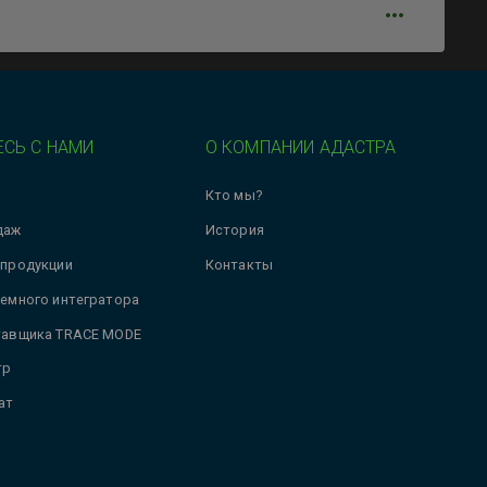
СЬ С НАМИ
О КОМПАНИИ АДАСТРА
Кто мы?
даж
История
 продукции
Контакты
темного интегратора
тавщика TRACE MODE
тр
ат