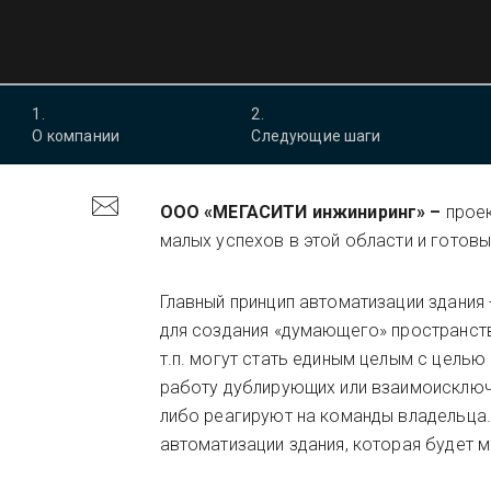
1
.
2
.
О компании
Следующие шаги
ООО «МЕГАСИТИ инжиниринг» –
проек
малых успехов в этой области и готов
Главный принцип автоматизации здания
для создания «думающего» пространств
т.п. могут стать единым целым с цель
работу дублирующих или взаимоисключ
либо реагируют на команды владельца.
автоматизации здания, которая будет