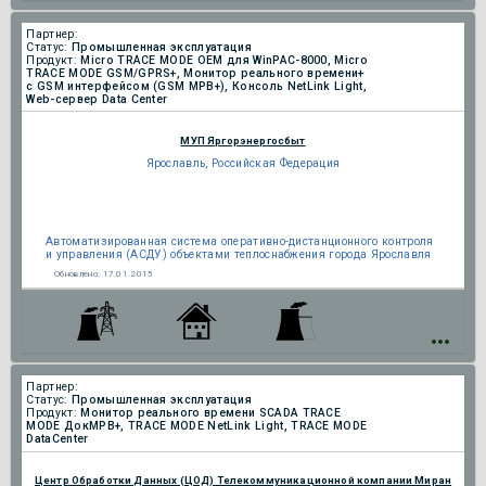
Партнер:
Статус:
Промышленная эксплуатация
Продукт:
Micro TRACE MODE OEM для WinPAC-8000, Micro
TRACE MODE GSM/GPRS+, Монитор реального времени+
c GSM интерфейсом (GSM МРВ+), Консоль NetLink Light,
Web-сервер Data Center
МУП Яргорэнергосбыт
Ярославль, Российская Федерация
Автоматизированная система оперативно-дистанционного контроля
и управления (АСДУ) объектами теплоснабжения города Ярославля
Обновлено:
17.01.2015
Партнер:
Статус:
Промышленная эксплуатация
Продукт:
Монитор реального времени SCADA TRACE
MODE ДокМРВ+, TRACE MODE NetLink Light, TRACE MODE
DataCenter
Центр Обработки Данных (ЦОД) Телекоммуникационной компании Миран