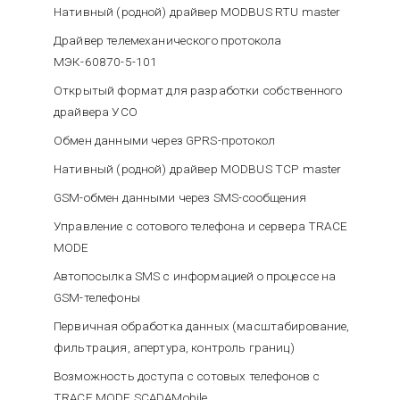
Нативный (родной) драйвер MODBUS RTU master
Драйвер телемеханического протокола
МЭК-60870-5-101
Открытый формат для разработки собственного
драйвера УСО
Обмен данными через GPRS-протокол
Нативный (родной) драйвер MODBUS TCP master
GSM-обмен данными через SMS-сообщения
Управление с сотового телефона и сервера TRACE
MODE
Автопосылка SMS с информацией о процессе на
GSM-телефоны
Первичная обработка данных (масштабирование,
фильтрация, апертура, контроль границ)
Возможность доступа с сотовых телефонов с
TRACE MODE SCADAMobile