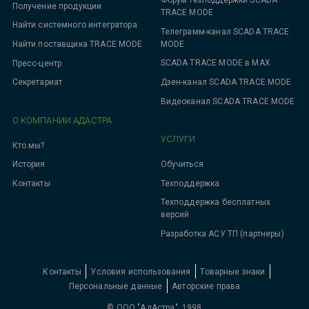
Форум техподдержки SCADA
Получение продукции
TRACE MODE
Найти системного интегратора
Телеграмм-канал SCADA TRACE
MODE
Найти поставщика TRACE MODE
SCADA TRACE MODE в MAX
Пресс-центр
Дзен-канал SCADA TRACE MODE
Секретариат
Видеоканал SCADA TRACE MODE
О КОМПАНИИ АДАСТРА
УСЛУГИ
Кто мы?
Обучиться
История
Техподдержка
Контакты
Техподдержка бесплатных
версий
Разработка АСУ ТП (партнеры)
Контакты
Условия использования
Товарные знаки
Персональные данные
Авторские права
© ООО "АдАстра", 1998