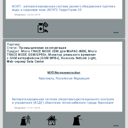
АСКП - автоматизированная система раннего обнаружения протечек
воды и прорывов пара (АСКП) ГидроСтраж 3D
Обновлено:
22.06.2019
Партнер:
Статус:
Промышленная эксплуатация
Продукт:
Micro TRACE MODE OEM для WinPAC-8000, Micro
TRACE MODE GSM/GPRS+, Монитор реального времени+
c GSM интерфейсом (GSM МРВ+), Консоль NetLink Light,
Web-сервер Data Center
МУП Яргорэнергосбыт
Ярославль, Российская Федерация
Автоматизированная система оперативно-дистанционного контроля
и управления (АСДУ) объектами теплоснабжения города Ярославля
Обновлено:
17.01.2015