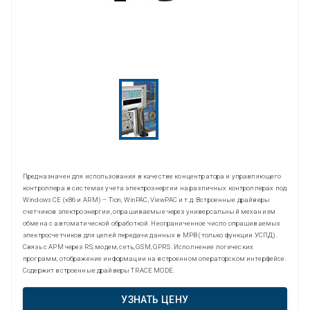
Предназначен для использования в качестве концентратора и управляющего
контроллера в системах учета электроэнергии на различных контроллерах под
Windows CE (x86 и ARM) – Tion, WinPAC, ViewPAC и т.д. Встроенные драйверы
счетчиков электроэнергии, опрашиваемые через универсальный механизм
обмена с автоматической обработкой. Неограниченное число опрашиваемых
электросчетчиков для целей передачи данных в МРВ (только функции УСПД).
Связь с АРМ через RS, модем, сеть, GSM, GPRS. Исполнение логических
программ, отображение информации на встроенном операторском интерфейсе.
Содержит встроенные драйверы TRACE MODE.
УЗНАТЬ ЦЕНУ