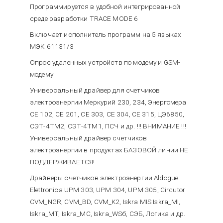
Программируется в удобной интегрированной
среде разработки TRACE MODE 6
Включает исполнитель программ на 5 языках
МЭК 61131/3
Опрос удаленных устройств по модему и GSM-
модему
Универсальный драйвер для счетчиков
электроэнергии Меркурий 230, 234, Энергомера
CE 102, CE 201, CE 303, CE 304, CE 315, ЦЭ6850,
СЭТ-4ТМ2, СЭТ-4ТМ1, ПСЧ и др. !!! ВНИМАНИЕ !!!
Универсальный драйвер счетчиков
электроэнергии в продуктах БАЗОВОЙ линии НЕ
ПОДДЕРЖИВАЕТСЯ!
Драйверы счетчиков электроэнергии Aldogue
Elettronica UPM 303, UPM 304, UPM 305, Circutor
CVM_NGR, CVM_BD, CVM_K2, Iskra MIS Iskra_MI,
Iskra_MT, Iskra_MC, Iskra_WSб, СЭБ, Логика и др.