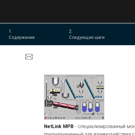
1
.
2
.
Содержание
Следующие шаги
NetLink МРВ
- специализированный мо
предназначенный для взаимодействия с