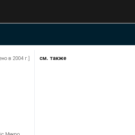
см. также
но в 2004 г.]
ic Микро