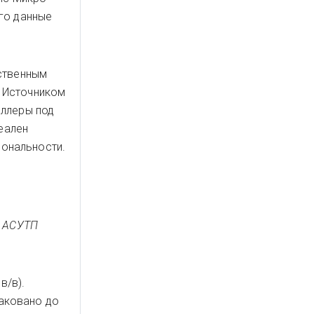
го данные
ственным
. Источником
оллеры под
еален
иональности.
и АСУТП
в/в).
аковано до