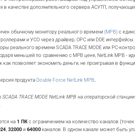
ия в качестве дополнительного сервера АСУТП, получающе
гичен обычному монитору реального времени
(МРВ)
с един
онтроллерами и УСО через драйвер, OPC или DDE интерфейсы
иторы реального времени SCADA TRACE MODE или PC-контр
одаря меньшей по сравнению с МРВ цене, NetLink МРВ - ид
к как позволяет экономить деньги, не проигрывая в функц
версия продукта
Double Force NetLink МРВ
.
р SCADA TRACE MODE NetLink МРВ на операторской станци
.
ется на
1 ПК
с ограничением на
количество каналов (точек 
024
,
32000
и
64000
каналов. В одном канале может быть уп