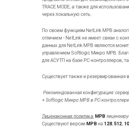
TRACE MODE, а также для использован
через локальную сеть.
По своим функциям NetLink МРВ анало
отличием - NetLink не имеет связи с к
данных для NetLink МРВ являются мон
управлением Softlogic Микро МРВ. Благ
для АСУТП на базе PC-контроллеров, та
Существует также и резервированная 
Рекомендованная конфигурация: серве
+ Softlogic Микро МРВ в PC-контроллере
Лицензионная политика:
МРВ
лицензиру
Существуют версии
МРВ
на
128
,
512
,
1