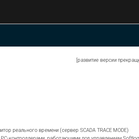
[развитие версии прекраще
нитор реального времени (сервер SCADA TRACE MODE)
 РС-контроллерами, работающими под управлением Softlog