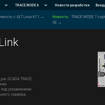
TRACE MODE 6
Новости разработки
Внед
ость с ALT Linux K11
→
Новость
:
TRACE MODE 7 серт
SE
→
Link
дуль SCADA TRACE
ачен
 под управлением
ьного сервера,