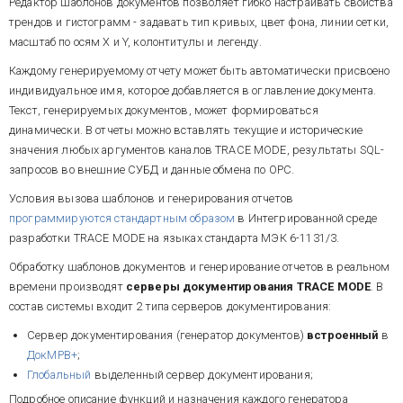
Редактор шаблонов документов позволяет гибко настраивать свойства
трендов и гистограмм - задавать тип кривых, цвет фона, линии сетки,
масштаб по осям Х и Y, колонтитулы и легенду.
Каждому генерируемому отчету может быть автоматически присвоено
индивидуальное имя, которое добавляется в оглавление документа.
Текст, генерируемых документов, может формироваться
динамически. В отчеты можно вставлять текущие и исторические
значения любых аргументов каналов TRACE MODE, результаты SQL-
запросов во внешние СУБД и данные обмена по OPC.
Условия вызова шаблонов и генерирования отчетов
программируются стандартным образом
в Интегрированной среде
разработки TRACE MODE на языках стандарта
МЭК 6-1131/3
.
Обработку шаблонов документов и генерирование отчетов в реальном
времени производят
серверы документирования TRACE MODE
. В
состав системы входит 2 типа серверов документирования:
Сервер документирования (генератор документов)
встроенный
в
ДокМРВ+
;
Глобальный
выделенный сервер документирования;
Подробное описание функций и назначения каждого генератора