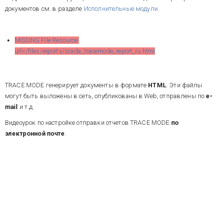
документов см. в разделе
Исполнительные модули
.
MISSING File Resource:
url=/files/reports/scada_tracemode_report_ru.html
TRACE MODE генерирует документы в формате
HTML
. Эти файлы
могут быть выложены в сеть, опубликованы в Web, отправлены по
e-
mail
и т.д.
Видеоурок по настройке отправки отчетов TRACE MODE
по
электронной почте
.