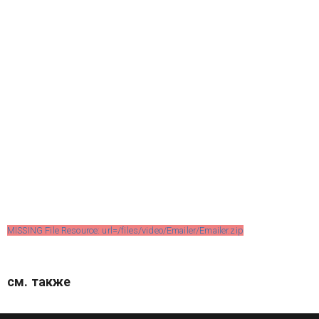
MISSING File Resource: url=/files/video/Emailer/Emailer.zip
см. также