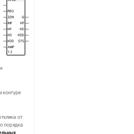
ек
м контуре
отклика от
о порядка
ельных