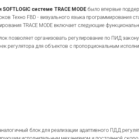
 и SOFTLOGIC системе TRACE MODE
было впервые поддер
оков Техно FBD - визуального языка программирования с
улирования TRACE MODE включает следующие функциональн
 блок позволяет организовать регулирование по ПИД закону
ек регулятора для объектов с пропорциональным исполн
- аналогичный блок для реализации адаптивного ПДД регуля
рирующим исполнительным механизмом и постоянной скор