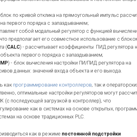
от блок по кривой отклика на прямоугольный импульс рассч
на первого порядка с запаздыванием;
дставляет собой модальный регулятор с функцией вычислен
что предполагает его совместное использование с блоком
та
(
CALC
) - рассчитывает коэффициенты ПИД регулятора 
объекта первого порядка с запаздыванием;
JMP
) - блок вычисления настройки ПИ/ПИД регулятора на
ивов данных: значений входа объекта и его выхода.
ть как
программирование контроллеров
, так и операторски
твенно, оптимальные настройки регуляторов могут рассчит
ПК (с последующей загрузкой в контроллер), что
гулирование как в системах на основе открытых, програ
истемах на основе традиционных PLC.
изводиться как в режиме
постоянной подстройки