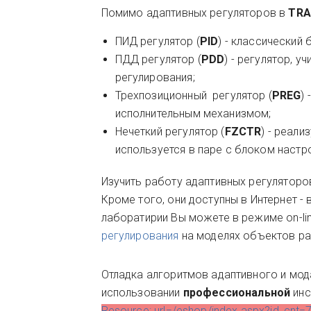
Помимо адаптивных регуляторов в
TRA
ПИД регулятор (
PID
) - классический
ПДД регулятор (
PDD
) - регулятор,
регулирования;
Трехпозиционный регулятор (
PREG
)
исполнительным механизмом;
Нечеткий регулятор (
FZCTR
) - реали
используется в паре с блоком настро
Изучить работу адаптивных регулятор
Кроме того, они доступны в Интернет - 
лаборатирии Вы можете в режиме on-l
регулирования
на моделях объектов ра
Отладка алгоритмов адаптивного и мо
использовании
профессиональной
инс
Resource: url=/eshop/index.aspx?id_cnt