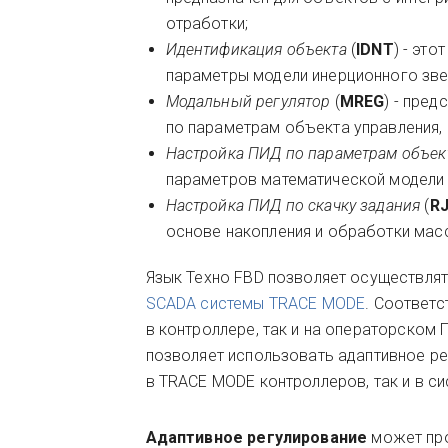
отработки;
Идентификация объекта
(
IDNT
) - эт
параметры модели инерционного зве
Модальный регулятор
(
MREG
) - пре
по параметрам объекта управления, 
Настройка ПИД по параметрам объек
параметров математической модели 
Настройка ПИД по скачку задания
(
R
основе накопления и обработки масс
Язык Техно FBD позволяет осуществля
SCADA системы TRACE MODE
. Соответс
в контроллере, так и на операторском 
позволяет использовать адаптивное ре
в TRACE MODE контроллеров, так и в с
Адаптивное регулирование
может про