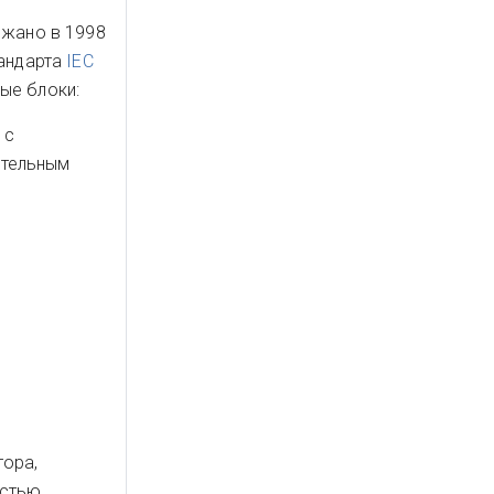
жано в 1998
тандарта
IEC
ые блоки:
 с
ительным
тора,
остью