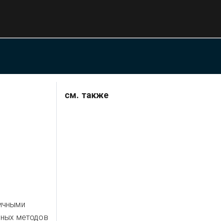
см. также
ичными
чных методов