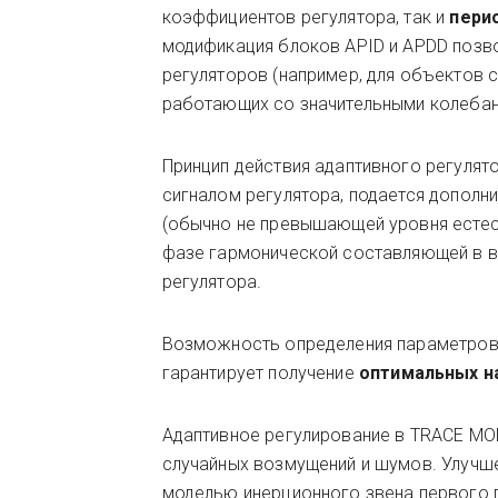
коэффициентов регулятора, так и
пери
модификация блоков APID и APDD позв
регуляторов (например, для объектов 
работающих со значительными колебани
Принцип действия адаптивного регулято
сигналом регулятора, подается дополн
(обычно не превышающей уровня естес
фазе гармонической составляющей в в
регулятора.
Возможность определения параметров 
гарантирует получение
оптимальных н
Адаптивное регулирование в TRACE M
случайных возмущений и шумов. Улучш
моделью инерционного звена первого 