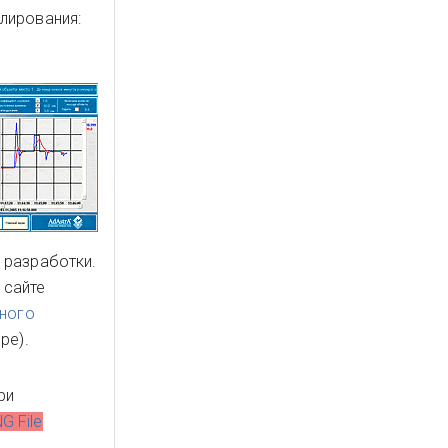
лирования:
 разработки.
а сайте
ного
ре).
ри
G File