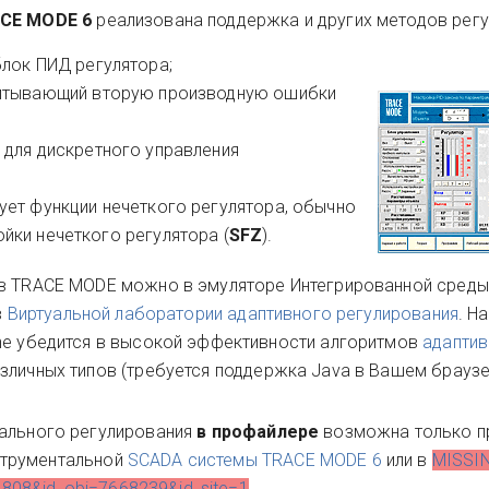
CE MODE 6
реализована поддержка и других методов регу
 блок ПИД регулятора;
 учитывающий вторую производную ошибки
 - для дискретного управления
зует функции нечеткого регулятора, обычно
йки нечеткого регулятора (
SFZ
).
ов TRACE MODE можно в эмуляторе Интегрированной среды
в
Виртуальной лаборатории адаптивного регулирования
. Н
ine убедится в высокой эффективности алгоритмов
адаптив
зличных типов (требуется поддержка Java в Вашем браузе
дального регулирования
в профайлере
возможна только п
трументальной
SCADA системы TRACE MODE 6
или в
MISSIN
=7808&id_obj=7668239&id_site=1
.