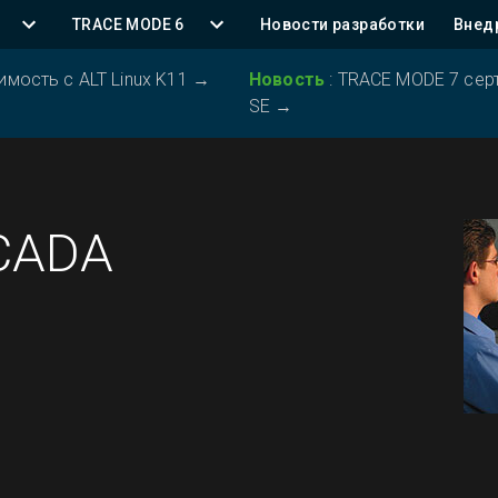
TRACE MODE 6
Новости разработки
Внед
ость с ALT Linux K11
→
Новость
:
TRACE MODE 7 серт
SE
→
SCADA