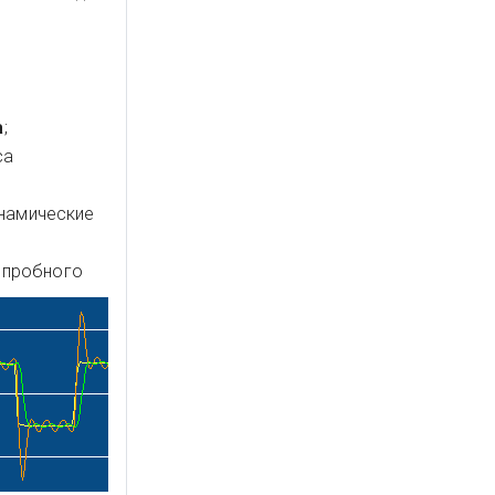
а
;
са
намические
 пробного