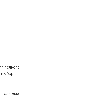
ля полного
з выбора
о позволяет