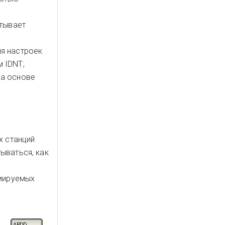
итывает
ия настроек
 IDNT;
на основе
х станций
ываться, как
ммируемых