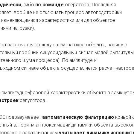
одически
, либо
по команде
оператора. Последняя
оляет вообще не отключать процесс автоподстройки
с изменяющимися характеристики или для объектов
ями нагрузки).
ра заключатся в следующем: на вход объекта, наряду с
ительный пробный синусоидальный сигнал малой амплитуды
твенного шума процесса). По амплитуде и
ыходном сигнале объекта осуществляется расчет настро
амплитудно-фазовой характеристики объекта в замкнуто
астроек
регулятора.
ODE подразумевает
автоматическую фильтрацию
кривой 
енный алгоритм аппроксимации динамики объекта высоког
порядка с запаздыванием
учитывает динамику исполнит