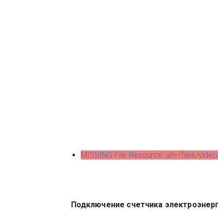
MISSING File Resource: url=/files/vid
Подключение счетчика электроэнерг