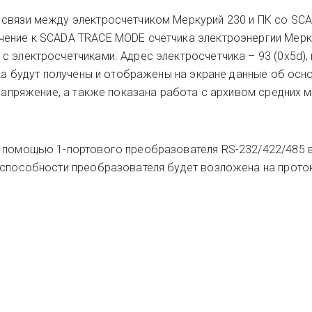
 связи между электросчетчиком Меркурий 230 и ПК со SC
чение к SCADA TRACE MODE счетчика электроэнергии Мерк
с электросчетчиками. Адрес электросчетчика – 93 (0х5d),
ика будут получены и отображены на экране данные об осн
 напряжение, а также показана работа с архивом средних 
 помощью 1-портового преобразователя RS-232/422/485 в 
тоспособности преобразователя будет возложена на прот