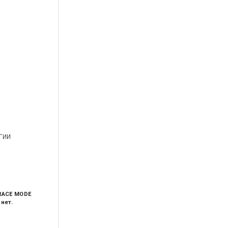
гии
TRACE MODE
нет.