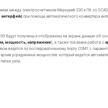
связи между электросчетчиком Меркурий 230 и ПК со SCA
й интерфейс
при помощи автоматического конвертера ин
230 будут получены и отображены на экране данные об ос
ия, мощность, напряжение
), а также показана работа с
а
ством ведется по последовательному порту COM1 с параме
е архив усредненных мощностей, который ведется автомати
папке узла.