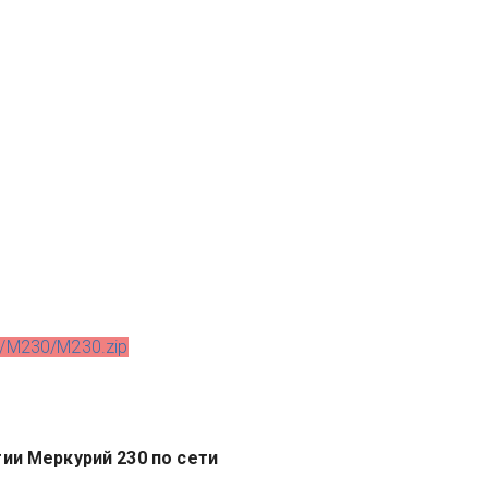
eo/M230/M230.zip
ии Меркурий 230 по сети