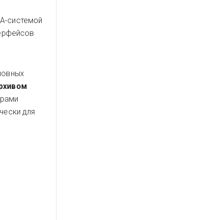
DA-системой
терфейсов
новных
рхивом
трами
чески для