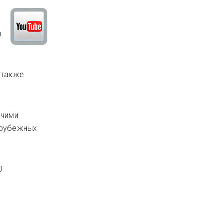
и
 также
очими
арубежных
О