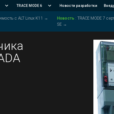
TRACE MODE 6
Новости разработки
Внед
ость с ALT Linux K11
→
Новость
:
TRACE MODE 7 серт
SE
→
чика
CADA