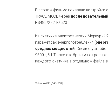
В первом фильме показана настройка 
TRACE MODE через
последовательны
RS485/232 I-7520.
Из счетчика электроэнергии Меркурий 
параметрах энергопотребления (
энерг
средних мощностей
. Связь с устрой
9600,n,8,1 Также отобразим на график
каждого счетчика в отдельном файле в 
Video: m230 [640x360]