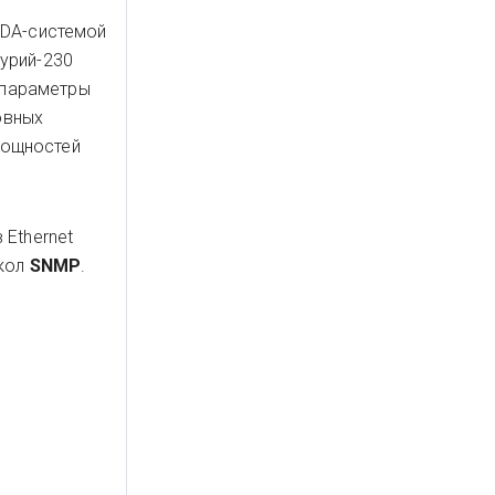
ADA-системой
урий-230
 параметры
овных
мощностей
Ethernet
окол
SNMP
.