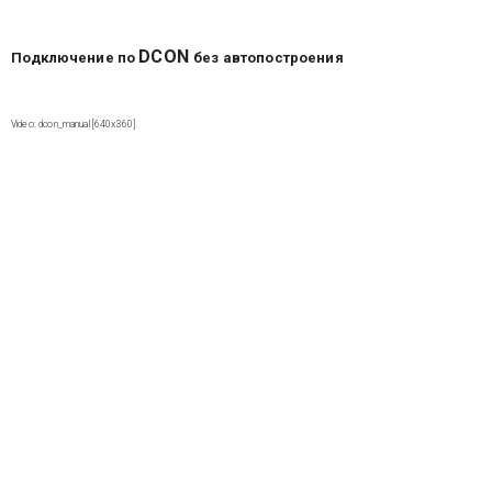
DCON
Подключение по
без автопостроения
Video: dcon_manual [640x360]