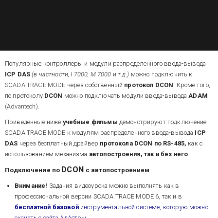
Популярные контроллеры и модули распределенного ввода-вывода
ICP DAS
(в частности, I 7000, M 7000 и т.д.)
можно подключить к
SCADA TRACE MODE через собственный
протокол
DCON
. Кроме того,
по протоколу
DCON
можно подключать модули ввода-вывода
ADAM
(Advantech).
Приведенные ниже
учебные фильмы
демонстрируют подключение
SCADA TRACE MODE к модулям распределенного ввода-вывода
ICP
DAS
через бесплатный драйвер
протокола
DCON
по RS-485,
как с
использованием механизма
автопостроения, так и без него
.
DCON
Подключение по
с автопостроением
Внимание!
Задания видеоурока можно выполнять как в
профессиональной версии SCADA TRACE MODE 6, так и в
бесплатной базовой
инструментальной системе, которую можно
скачать с сайта АдАстры
.