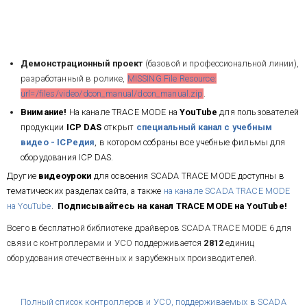
Демонстрационный проект
(базовой и профессиональной линии),
разработанный в ролике,
MISSING File Resource:
url=/files/video/dcon_manual/dcon_manual.zip
.
Внимание!
На канале TRACE MODE на
YouTube
для
пользователей
продукции
ICP DAS
открыт
специальный канал с учебным
видео - ICPедия
, в котором собраны все учебные фильмы для
оборудования ICP DAS.
Другие
видеоуроки
для освоения SCADA TRACE MODE доступны в
тематических разделах сайта, а также
на канале SCADA TRACE MODE
на YouTube
.
Подписывайтесь на канал TRACE MODE на YouTube!
Всего в бесплатной библиотеке драйверов SCADA TRACE MODE 6 для
связи с контроллерами и УСО поддерживается
2812
единиц
оборудования отечественных и зарубежных производителей.
Полный список контроллеров и УСО, поддерживаемых в SCADA