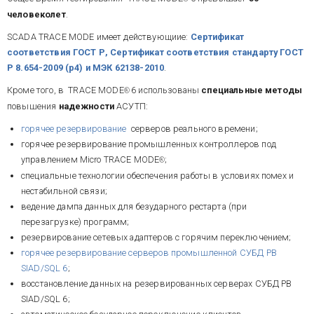
человеколет
.
SCADA TRACE MODE имеет действующиие:
Сертификат
соответствия ГОСТ Р, Сертификат соответствия стандарту ГОСТ
Р 8.654-2009 (р4) и МЭК 62138-2010
.
Кроме того, в TRACE MODE
6 использованы
специальные методы
®
повышения
надежности
АСУТП:
горячее резервирование
серверов реального времени;
горячее резервирование промышленных контроллеров под
управлением Micro TRACE MODE
;
®
специальные технологии обеспечения работы в условиях помех и
нестабильной связи;
ведение дампа данных для безударного рестарта (при
перезагрузке) программ;
резервирование сетевых адаптеров с горячим переключением;
горячее резервирование серверов промышленной СУБД РВ
SIAD/SQL 6
;
восстановление данных на резервированных серверах СУБД РВ
SIAD/SQL 6;