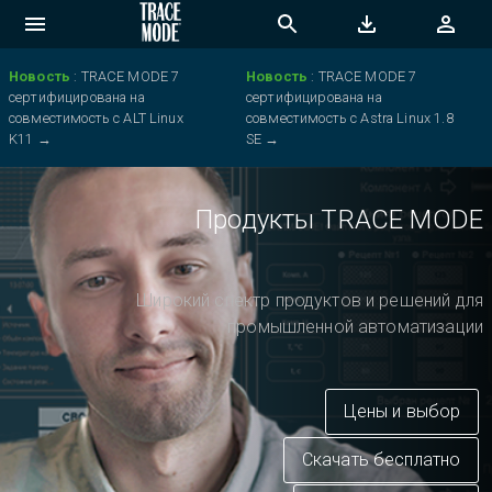
Новость
:
TRACE MODE 7
Новость
:
TRACE MODE 7
сертифицирована на
сертифицирована на
совместимость с ALT Linux
совместимость с Astra Linux 1.8
K11
→
SE
→
Продукты TRACE MODE
Широкий спектр продуктов и решений для
промышленной автоматизации
Цены и выбор
Скачать бесплатно