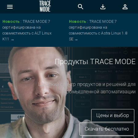
Новость
:
TRACE MODE 7
Новость
:
TRACE MODE 7
сертифицирована на
сертифицирована на
совместимость с ALT Linux
совместимость с Astra Linux 1.8
K11
→
SE
→
Продукты TRACE MODE
Широкий спектр продуктов и решений для
промышленной автоматизации
Цены и выбор
Скачать бесплатно