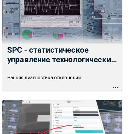
SPC - статистическое
управление технологическим
процессом в SCADA TRACE
MODE 7
Ранняя диагностика отклонений