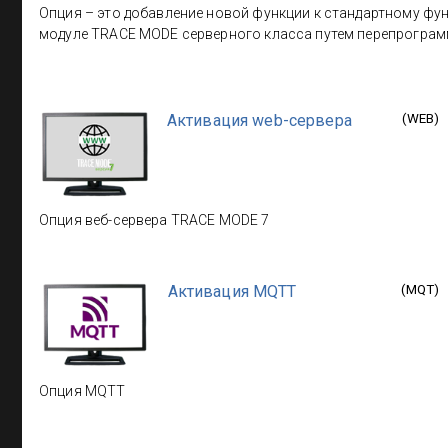
Опция – это добавление новой функции к стандартному ф
модуле TRACE MODE серверного класса путем перепрогра
Активация web-сервера
(
WEB
)
Опция веб-сервера TRACE MODE 7
Активация MQTT
(
MQT
)
Опция MQTT