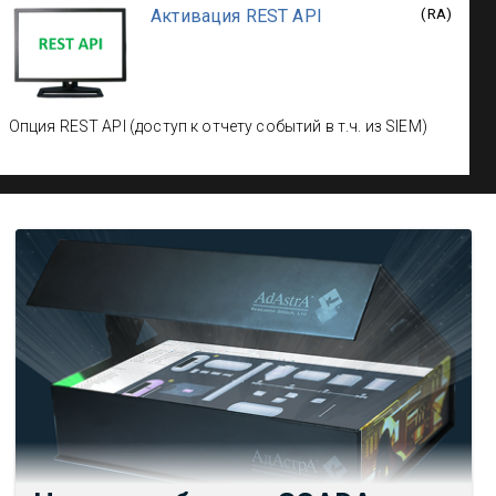
Активация REST API
(
RA
)
Опция REST API (доступ к отчету событий в т.ч. из SIEM)