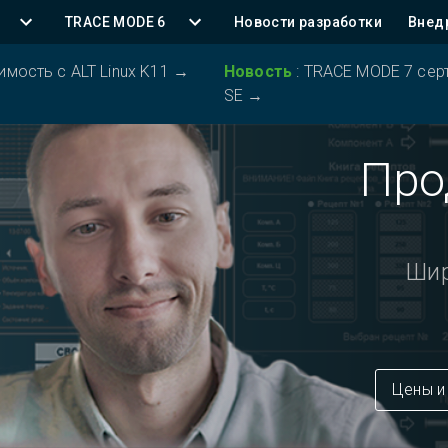
TRACE MODE 6
Новости разработки
Внед
ость с ALT Linux K11
→
Новость
:
TRACE MODE 7 серт
SE
→
Про
Шир
Цены и