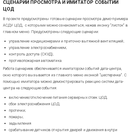
СЦЕНАРИИ ПРОСМОТРА И ИМИТАТОР СОБЫТИЙ
ЦОД
В проекте предусмотрены готовые сценарии просмотра демо-примера
АСДУ ЦОД, с которыми можно ознакомиться, нажав иконку "
листок
" в
главном меню.
Предусмотрены следующие сценарии:
управление кондиционерами и приточно-вытяжной вентиляцией;
управление электроснабжением;
контроль доступа (СКУД);
противопожарная автоматика.
Работа сценариев обеспечивается имитатором событий дата-центра,
окно которого вызывается из главного меню иконкой "
шестеренка
". С
помощью имитатора можно демонстрировать реакцию систем дата-
центра на следующие события:
включение/отключение питания серверных стоек ЦОД;
сбои электроснабжения ЦОД;
протечки;
пожары;
задымления
срабатывание датчиков открытия дверей и движения внутри