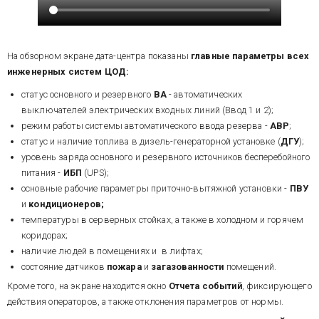
На обзорном экране дата-центра показаны
главные параметры всех
инженерных систем ЦОД:
статус основного и резервного
ВА
- автоматических
выключателей электрических входных линий (Ввод 1 и 2);
режим работы системы автоматического ввода резерва -
АВР
;
статус и наличие топлива в дизель-генераторной установке (
ДГУ
);
уровень заряда основного и резервного источников бесперебойного
питания -
ИБП
(UPS);
основные рабочие параметры приточно-вытяжной установки -
ПВУ
и
кондиционеров;
температуры в серверных стойках, а также в холодном и горячем
коридорах;
наличие людей в помещениях и в лифтах;
состояние датчиков
пожара
и
загазованности
помещений.
Кроме того, на экране находится окно
Отчета событий
, фиксирующего
действия операторов, а также отклонения параметров от нормы.