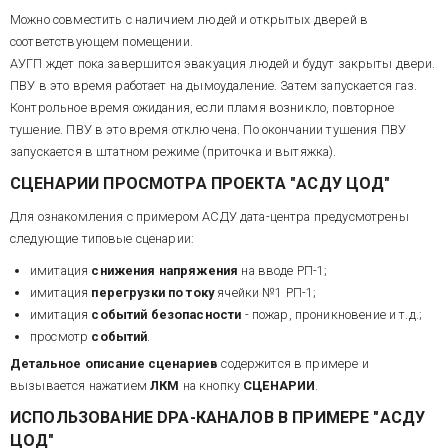
Можно совместить с наличием людей и открытых дверей в
соответствующем помещении.
АУГП ждет пока завершится эвакуация людей и будут закрыты двери.
ПВУ в это время работает на дымоудаление. Затем запускается газ.
Контрольное время ожидания, если пламя возникло, повторное
тушение. ПВУ в это время отключена. По окончании тушения ПВУ
запускается в штатном режиме (приточка и вытяжка).
СЦЕНАРИИ ПРОСМОТРА ПРОЕКТА "АСДУ ЦОД"
Для ознакомления с примером АСДУ дата-центра предусмотрены
следующие типовые сценарии:
имитация
снижения напряжения
на вводе РП-1;
имитация
перегрузки по току
ячейки №1 РП-1;
имитация
cобытий безопасности
- пожар, проникновение и т.д.;
просмотр
событий
.
Детальное описание сценариев
содержится в примере и
вызывается нажатием
ЛКМ
на кнопку
СЦЕНАРИИ
.
ИСПОЛЬЗОВАНИЕ DPA-КАНАЛОВ В ПРИМЕРЕ "
АСДУ
ЦОД
"