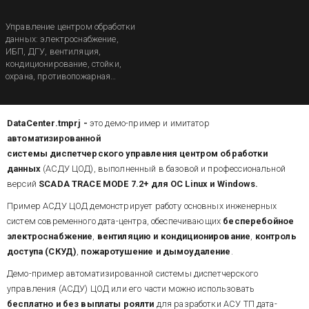
Управление центром обработки
данных: электроснабжение,
ИБП, ДГУ, вентиляция,
кондиционирование, стойки,
охрана, противопожарная
система
DataCenter.tmprj -
это демо-пример и имитатор
автоматизированной
системы диспетчерского управления центром обработки
данных
(АСДУ ЦОД), выполненный в базовой и профессиональной
версий
SCADA TRACE MODE 7.2+ для ОС Linux и Windows.
Пример АСДУ ЦОД демонстрирует работу основных инженерных
систем
современного дата-центра, обеспечивающих
бесперебойное
электроснабжение
,
вентиляцию и кондиционирование
,
контроль
доступа (СКУД)
,
пожаротушение и дымоудаление
.
Демо-пример автоматизированной системы диспетчерского
управления (АСДУ) ЦОД или его части можно использовать
бесплатно и без выплаты роялти
для разработки АСУ ТП дата-