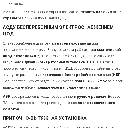
помещений.
Имитатор СКУД обзорного экрана позволяет
ставить или снимать с
охраны
различные помещения ЦОД.
АСДУ БЕСПЕРЕБОЙНЫМ ЭЛЕКТРОСНАБЖЕНИЕМ
ЦОД
Электроснабжение дата-центра
резервировано
двумя
независимыми линиями. В случае отказа работает
автоматический
ввод резерва
(
АВР
). После отказа обоих вводов автоматически
запускается
дизель-генераторная установка
(
ДГУ
). На время
переключения источников питания ЦОД, серверные стойки питаются
от двух параллельных
источников бесперебойного питания
(
ИБП
).
Пользователь может задать в имитаторе
повышенный ток
по любой
выводной ячейке и
пониженное напряжение
на вводах.
АВР
возвращается в исходное состояние
в ручном режиме
. Возврат
ВА в исходное состояние происходит только
после технического
осмотра
.
ПРИТОЧНО-ВЫТЯЖНАЯ УСТАНОВКА
АСДУ дата-центра включает в себя экран управления приточно-