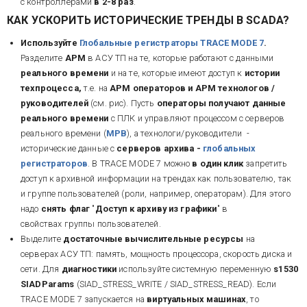
с контроллерами
в 2-8 раз
.
КАК УСКОРИТЬ ИСТОРИЧЕСКИЕ ТРЕНДЫ В SCADA?
Используйте
Глобальные регистраторы TRACE MODE 7
.
Разделите
АРМ
в АСУ ТП на те, которые работают с данными
реального времени
и на те, которые имеют доступ к
истории
техпроцесса,
т.е. на
АРМ операторов и АРМ технологов /
руководителей
(см. рис). Пусть
операторы получают данные
реального времени
с ПЛК и управляют процессом с серверов
реального времени (
МРВ
), а технологи/руководители -
исторические данные с
серверов архива -
глобальных
регистраторов
.
В TRACE MODE 7 можно
в один клик
запретить
доступ к архивной информации на трендах как пользователю, так
и группе пользователей (роли, например, операторам). Для этого
надо
снять флаг
"
Доступ к архиву из графики
" в
свойствах группы пользователей.
Выделите
достаточные вычислительные ресурсы
на
серверах АСУ ТП: память, мощность процессора, скорость диска и
сети. Для
диагностики
используйте системную переменную
s1530
SIADParams
(SIAD_STRESS_WRITE / SIAD_STRESS_READ). Если
TRACE MODE 7 запускается на
виртуальных машинах
, то