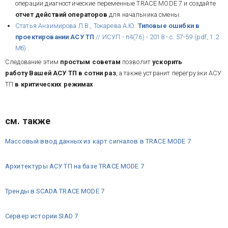
операции диагностические переменные TRACE MODE 7 и создайте
отчет действий операторов
для начальника смены.
Статья Анзимирова Л.В., Токарева А.Ю.
Типовые ошибки в
проектировании АСУ ТП
// ИСУП - n4(76) - 2018 - с. 57-59 (pdf, 1.2
Мб)
.
Следование этим
простым советам
позволит
ускорить
работу Вашей АСУ ТП в сотни раз
, а также устранит перегрузки АСУ
ТП
в критических режимах
.
см. также
Массовый ввод данных из карт сигналов в TRACE MODE 7
Архитектуры АСУ ТП на базе TRACE MODE 7
Тренды в SCADA TRACE MODE 7
Сервер истории SIAD 7