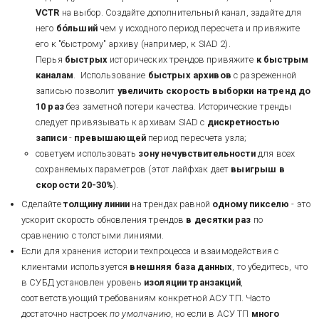
VCTR
на выбор. Создайте дополнительный канал, задайте для
него
бóльший
чем у исходного период пересчета и привяжите
его к "быстрому" архиву (например, к SIAD 2).
Перья
быстрых
исторических трендов привяжите
к быстрым
каналам
.
Использование
быстрых архивов
с разреженной
записью позволит
увеличить скорость выборки на тренд до
10 раз
без заметной потери качества. Исторические тренды
следует привязывать к архивам SIAD с
дискретностью
записи
-
превышающей
период пересчета узла;
советуем использовать
зону нечувствительности
для всех
сохраняемых параметров (этот лайфхак дает
выигрыш в
скорости 20-30%
).
Сделайте
толщину линии
на трендах равной
одному пикселю
- это
ускорит скорость обновления трендов
в десятки раз
по
сравнению с толстыми линиями.
Если для хранения истории техпроцесса и взаимодействия с
клиентами используется
внешняя база данных
, то убедитесь, что
в СУБД установлен уровень
изоляции транзакций
,
соответствующий требованиям конкретной АСУ ТП. Часто
достаточно настроек
по умолчанию
, но если в АСУ ТП
много