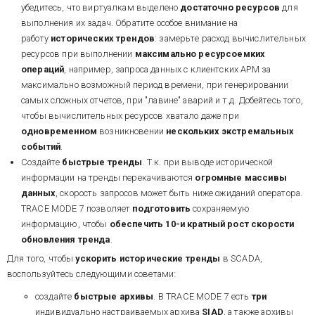
убедитесь, что виртуалкам выделено
достаточно ресурсов
для
выполнения их задач. Обратите особое внимание на
работу
исторических трендов
: замерьте расход вычислительных
ресурсов при выполнении
максимально ресурсоемких
операций
, например, запроса данных с клиентских АРМ за
максимально возможный период времени, при генерировании
самых сложных отчетов, при "лавине" аварий и т.д. Добейтесь того,
чтобы вычислительных ресурсов хватало даже при
одновременном
возникновении
нескольких экстремальных
событий
.
Создайте
быстрые тренды
. Т.к. при выводе исторической
информации на тренды перекачиваются
огромные массивы
данных
, скорость запросов может быть ниже ожиданий оператора.
TRACE MODE 7 позволяет
подготовить
сохраняемую
информацию, чтобы
обеспечить 10-и кратный рост скорости
обновления тренда
.
Для того, чтобы
ускорить исторические тренды
в SCADA,
воспользуйтесь следующими советами:
создайте
быстрые архивы
. В TRACE MODE 7 есть
три
индивидуально настраиваемых архива
SIAD
, а также архивы