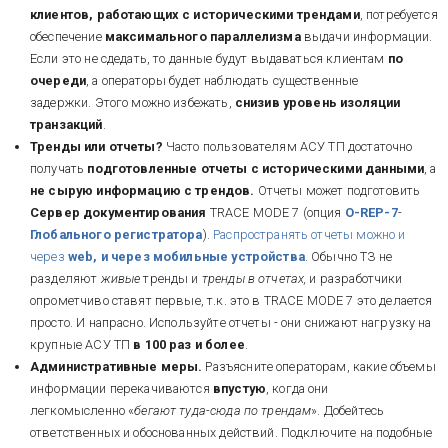
клиентов, работающих с историческими трендами
, потребуется
обеспечение
максимального параллелизма
выдачи информации.
Если это не сдедать, то данные будут выдаваться клиентам
по
очереди
, а операторы будет наблюдать существенные
задержки. Этого можно избежать,
снизив уровень изоляции
транзакций
.
Тренды или отчеты?
Часто пользователям АСУ ТП достаточно
получать
подготовленные отчеты с историческими данными
, а
не сырую информацию с трендов.
Отчеты может подготовить
Сервер документирования
TRACE MODE 7 (опция
O-REP-7
-
Глобального регистратора
).
Распространять отчеты можно и
через
web, и через мобильные устройства
. Обычно ТЗ не
разделяют
живые
тренды и
тренды в отчетах,
и разработчики
опрометчиво ставят первые, т.к. это в TRACE MODE 7 это делается
просто. И напрасно. Используйте отчеты - они снижают нагрузку на
крупные АСУ ТП
в 100 раз и более
.
Административные меры.
Разъясните операторам, какие объемы
информации перекачиваются
впустую
, когда они
легкомысленно «
бегают туда-сюда по трендам
». Добейтесь
ответственных и обоснованных действий. Подключите на подобные