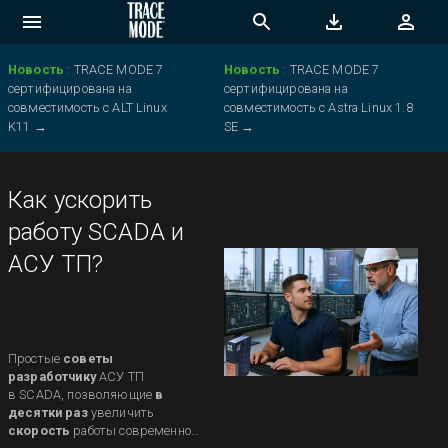
Новость
:
TRACE MODE 7
Новость
:
TRACE MODE 7
сертифицирована на
сертифицирована на
совместимость с ALT Linux
совместимость с Astra Linux 1.8
K11
→
SE
→
Как ускорить
работу SCADA и
АСУ ТП?
Простые
советы
разработчику
АСУ ТП
в SCADA, позволяющие
в
десятки раз
увеличить
скорость
работы современной