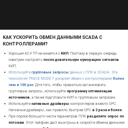
АСУ ТП
КАК УСКОРИТЬ ОБМЕН ДАННЫМИ SCADA С
КОНТРОЛЛЕРАМИ?
Хорошая АСУ ТП начинается с
КИП
. Поэтому в первую очередь
советуем настроить
последовательную нумерацию сигналов
КИП.
Используйте
групповые запросы
данных с ПЛК в SCADA
.
Эта
технология TRACE MODE 7 ускоряет обмен с контроллерами
более
чем в 100 раз
. Для того, чтобы правильно организовать
групповые запросы, используйте
программу оптимизации
источников
, а также подготовьте КИП к групповым запросам.
Используйте
нативные драйверы
контроллеров вместо OPC.
Нативные драйверы, как правило, быстрее OPC
в 2 раза и более
.
При опросе большого числа параметров ПЛК
разделите опрос по
потокам
. Этот лайфхак даст выигрыш в скорости обмена данными