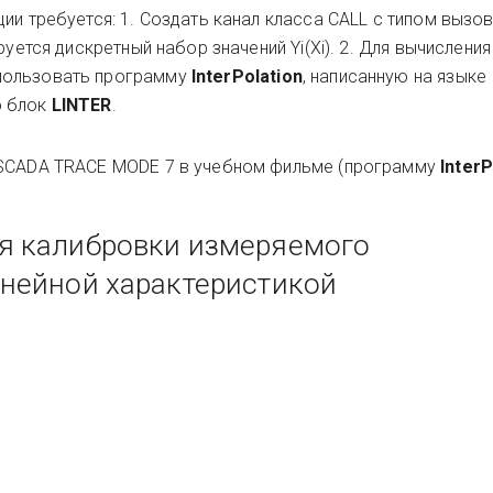
ии требуется: 1. Создать канал класса CALL с типом вызо
руется дискретный набор значений Yi(Xi). 2. Для вычисления
пользовать программу
InterPolation
, написанную на языке
ю блок
LINTER
.
 SCADA TRACE MODE 7 в учебном фильме (программу
InterP
я калибровки измеряемого
инейной характеристикой