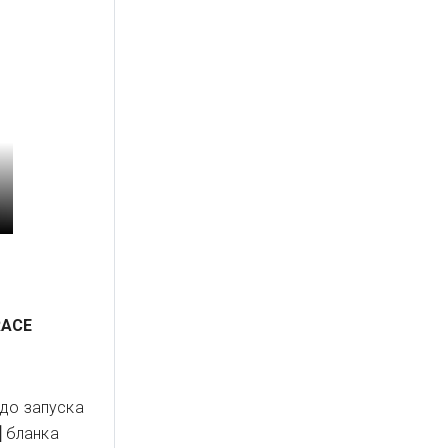
RACE
 до запуска
]
бланка