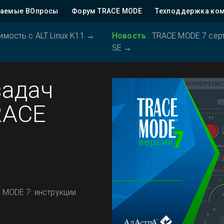
ваемые ВОпросы
Форум TRACE MODE
Техподдержка ко
ость с ALT Linux K11
→
Новость
:
TRACE MODE 7 серт
SE
→
задач
RACE
 MODE 7: инструкции