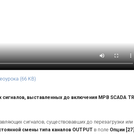
деоурока
(
66 KB
)
х сигналов, выставленных до включения МРВ SCADA T
равляющих сигналов, существовавших до перезагрузки или
стоянной смены типа каналов OUTPUT
в поле
Опции [27