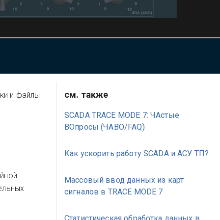
см. также
ки и файлы
SCADA TRACE MODE 7: ЧАстые
ВОпросы (ЧАВО/FAQ)
Как ускорить работу SCADA и АСУ ТП?
ейной
Массовый ввод данных из карт
ельных
сигналов в TRACE MODE 7
Статистическая обработка данных в