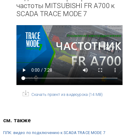
частоты MITSUBISHI FR A700 к
SCADA TRACE MODE 7
Скачать проект из видеоурока
(
14 MB
)
см. также
ПЛК: видео по подключению к SCADA TRACE MODE 7